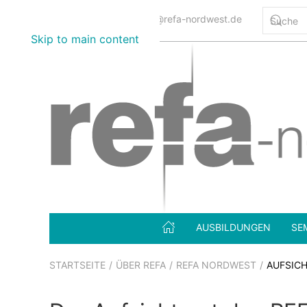
0800 12345 7332
info@refa-nordwest.de
Skip to main content
AUSBILDUNGEN
SE
STARTSEITE
ÜBER REFA
REFA NORDWEST
AUFSIC