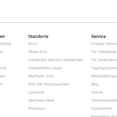
gen
Standorte
Service
ildung
Nord
Inhouse-Semin
er
Weser-Ems
Für Teilnehmer
Osnabrück-Münster-Niederrhein
Für Unternehm
onal
Ostwestfalen-Lippe
Tagungsräume
eer
Westfalen-Süd
Weiterbildungs
nt
Süd-Ost Niedersachsen
Blog
Lippstadt
Videos
Westfalen-West
Teilnahmebed
Rheinland
Fördermittel
Newsletter-An