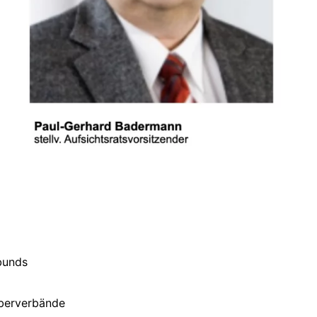
bunds
eberverbände