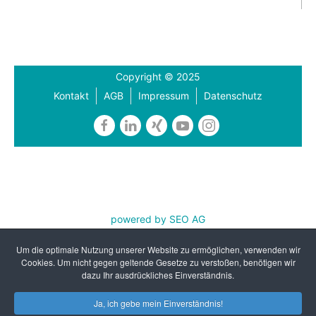
Copyright © 2025
Kontakt
AGB
Impressum
Datenschutz
powered by SEO AG
REFA Nordwest e.V. ist zertifiziert nach DIN EN ISO
Um die optimale Nutzung unserer Website zu ermöglichen, verwenden wir
9001:2015 und AZAV
Cookies. Um nicht gegen geltende Gesetze zu verstoßen, benötigen wir
dazu Ihr ausdrückliches Einverständnis.
Ja, ich gebe mein Einverständnis!