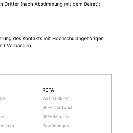
n Dritter (nach Abstimmung mit dem Beirat);
derung des Kontakts mit Hochschulangehörigen
und Verbänden.
REFA
are
Was ist REFA?
REFA Nordwest
en
REFA-Mitglied
 mieten
Beteiligungen