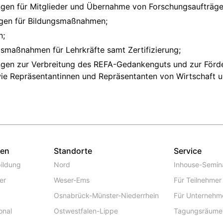
gen für Mitglieder und Übernahme von Forschungsaufträge
lagen für Bildungsmaßnahmen;
n;
smaßnahmen für Lehrkräfte samt Zertifizierung;
tungen zur Verbreitung des REFA-Gedankenguts und zur För
wie Repräsentantinnen und Repräsentanten von Wirtschaft 
gen
Standorte
Service
ildung
Nord
Inhouse-Semin
er
Weser-Ems
Für Teilnehmer
Osnabrück-Münster-Niederrhein
Für Unternehm
onal
Ostwestfalen-Lippe
Tagungsräume