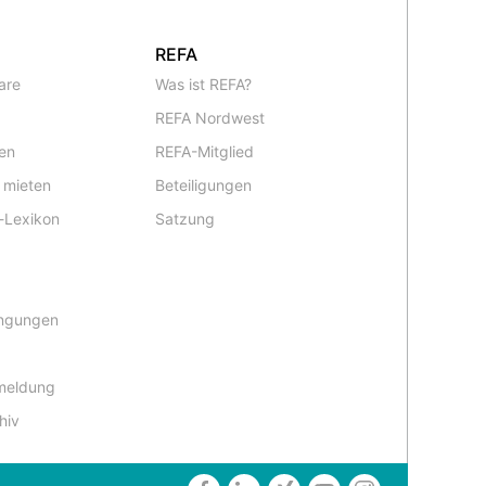
REFA
are
Was ist REFA?
REFA Nordwest
en
REFA-Mitglied
 mieten
Beteiligungen
-Lexikon
Satzung
ingungen
meldung
hiv