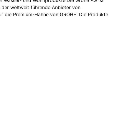
ver Wasser- und Wohnprodukte.Die Grohe AG ist
 der weltweit führende Anbieter von
 für die Premium-Hähne von GROHE. Die Produkte