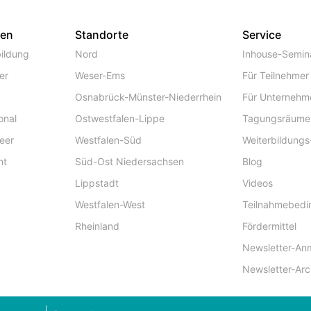
gen
Standorte
Service
ildung
Nord
Inhouse-Semin
er
Weser-Ems
Für Teilnehmer
Osnabrück-Münster-Niederrhein
Für Unternehm
onal
Ostwestfalen-Lippe
Tagungsräume
eer
Westfalen-Süd
Weiterbildungs
nt
Süd-Ost Niedersachsen
Blog
Lippstadt
Videos
Westfalen-West
Teilnahmebed
Rheinland
Fördermittel
Newsletter-An
Newsletter-Arc