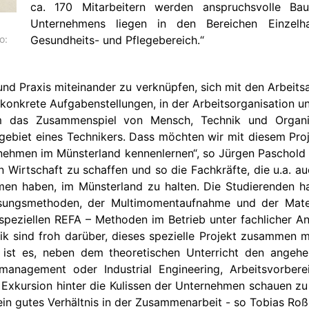
ca. 170 Mitarbeitern werden anspruchsvolle Bau
Unternehmens liegen in den Bereichen Einzelha
o:
Gesundheits- und Pflegebereich.“
 und Praxis miteinander zu verknüpfen, sich mit den Arbeits
konkrete Aufgabenstellungen, in der Arbeitsorganisation un
 das Zusammenspiel von Mensch, Technik und Organis
ebiet eines Technikers. Dass möchten wir mit diesem Proj
rnehmen im Münsterland kennenlernen“, so Jürgen Paschold 
n Wirtschaft zu schaffen und so die Fachkräfte, die u.a. a
en haben, im Münsterland zu halten. Die Studierenden h
sungsmethoden, der Multimomentaufnahme und der Materi
speziellen REFA – Methoden im Betrieb unter fachlicher An
nik sind froh darüber, dieses spezielle Projekt zusamm
l ist es, neben dem theoretischen Unterricht den angehe
management oder Industrial Engineering, Arbeitsvorberei
r Exkursion hinter die Kulissen der Unternehmen schauen 
n gutes Verhältnis in der Zusammenarbeit - so Tobias Roß,