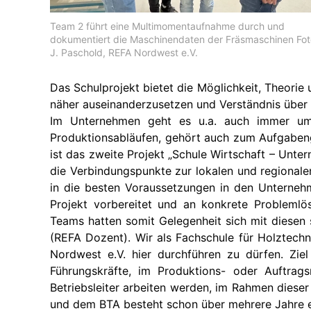
Team 2 führt eine Multimomentaufnahme durch und
dokumentiert die Maschinendaten der Fräsmaschinen Fot
J. Paschold, REFA Nordwest e.V.
Das Schulprojekt bietet die Möglichkeit, Theorie
näher auseinanderzusetzen und Verständnis über 
Im Unternehmen geht es u.a. auch immer um
Produktionsabläufen, gehört auch zum Aufgabeng
ist das zweite Projekt „Schule Wirtschaft – Unte
die Verbindungspunkte zur lokalen und regionale
in die besten Voraussetzungen in den Unternehm
Projekt vorbereitet und an konkrete Problemlö
Teams hatten somit Gelegenheit sich mit diesen 
(REFA Dozent). Wir als Fachschule für Holztech
Nordwest e.V. hier durchführen zu dürfen. Zie
Führungskräfte, im Produktions- oder Auftrags
Betriebsleiter arbeiten werden, im Rahmen diese
und dem BTA besteht schon über mehrere Jahre ei