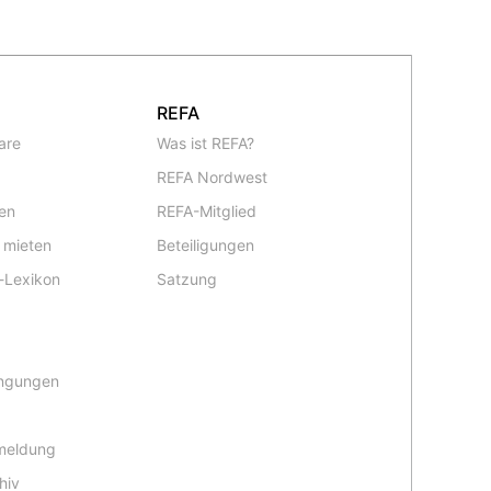
REFA
are
Was ist REFA?
REFA Nordwest
en
REFA-Mitglied
 mieten
Beteiligungen
-Lexikon
Satzung
ingungen
meldung
hiv