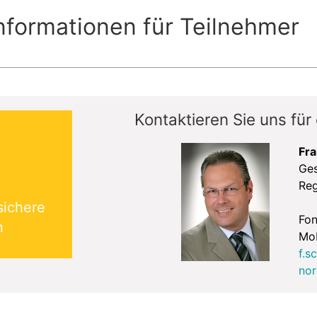
nformationen für Teilnehmer
Kontaktieren Sie uns für
Fr
Ges
Reg
sichere
Fon
n
Mob
f.s
nor