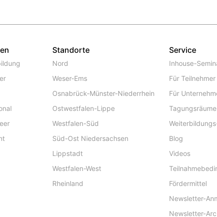
gen
Standorte
Service
ildung
Nord
Inhouse-Semin
er
Weser-Ems
Für Teilnehmer
Osnabrück-Münster-Niederrhein
Für Unternehm
onal
Ostwestfalen-Lippe
Tagungsräume
eer
Westfalen-Süd
Weiterbildungs
nt
Süd-Ost Niedersachsen
Blog
Lippstadt
Videos
Westfalen-West
Teilnahmebed
Rheinland
Fördermittel
Newsletter-An
Newsletter-Arc